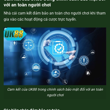
với an toàn người chơi
Nhà cái cam kết đảm bảo an toàn cho người chơi khi tham
gia vào các hoạt động cá cược trực tuyến.
Cam kết của UK88 trong chính sách bảo mật đối với an toàn
người chơi