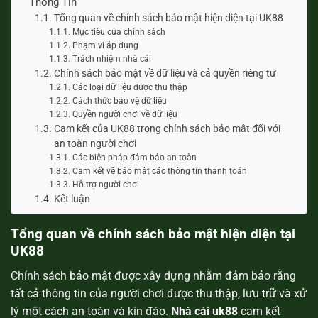
Thông Tin
Tổng quan về chính sách bảo mật hiện diện tại UK88
Mục tiêu của chính sách
Phạm vi áp dụng
Trách nhiệm nhà cái
Chính sách bảo mật về dữ liệu và cả quyền riêng tư
Các loại dữ liệu được thu thập
Cách thức bảo vệ dữ liệu
Quyền người chơi về dữ liệu
Cam kết của UK88 trong chính sách bảo mật đối với
an toàn người chơi
Các biện pháp đảm bảo an toàn
Cam kết về bảo mật các thông tin thanh toán
Hỗ trợ người chơi
Kết luận
Tổng quan về chính sách bảo mật hiện diện tại
UK88
Chính sách bảo mật được xây dựng nhằm đảm bảo rằng
tất cả thông tin của người chơi được thu thập, lưu trữ và xử
lý một cách an toàn và kín đáo.
Nhà cái uk88
cam kết