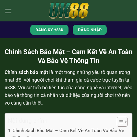
Chuyển
đến
nội
dung
ĐĂNG KÝ +88K
ĐĂNG NHẬP
Chính Sách Bảo Mật – Cam Kết Về An Toàn
Và Bảo Vệ Thông Tin
Chính sách bảo mật
là một trong những yếu tố quan trọng
nhất đối với người chơi khi tham gia cá cược trực tuyến tại
uk88
.
Với sự tiến bộ liên tục của công nghệ và internet, việc
bảo vệ thông tin cá nhân và dữ liệu của người chơi trở nên
vô cùng cần thiết.
Nội dung chính
Chính Sách Bảo Mật – Cam Kết Về An Toàn Và Bảo Vệ