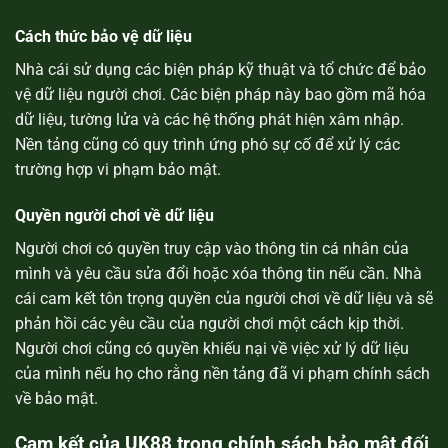
Cách thức bảo vệ dữ liệu
Nhà cái sử dụng các biện pháp kỹ thuật và tổ chức để bảo
vệ dữ liệu người chơi. Các biện pháp này bao gồm mã hóa
dữ liệu, tường lửa và các hệ thống phát hiện xâm nhập.
Nền tảng cũng có quy trình ứng phó sự cố để xử lý các
trường hợp vi phạm bảo mật.
Quyền người chơi về dữ liệu
Người chơi có quyền truy cập vào thông tin cá nhân của
mình và yêu cầu sửa đổi hoặc xóa thông tin nếu cần. Nhà
cái cam kết tôn trọng quyền của người chơi về dữ liệu và sẽ
phản hồi các yêu cầu của người chơi một cách kịp thời.
Người chơi cũng có quyền khiếu nại về việc xử lý dữ liệu
của mình nếu họ cho rằng nền tảng đã vi phạm chính sách
về bảo mật.
Cam kết của UK88 trong chính sách bảo mật đối