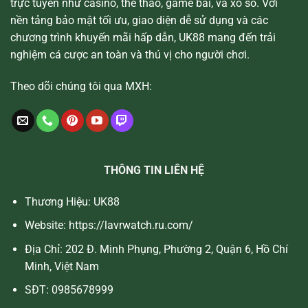
trực tuyến như casino, thể thao, game bài, và xổ số. Với
nền tảng bảo mật tối ưu, giao diện dễ sử dụng và các
chương trình khuyến mãi hấp dẫn, UK88 mang đến trải
nghiệm cá cược an toàn và thú vị cho người chơi.
Theo dõi chúng tôi qua MXH:
THÔNG TIN LIÊN HỆ
Thương Hiệu: UK88
Website:
https://lavrwatch.ru.com/
Địa Chỉ:
202 Đ. Minh Phụng, Phường 2, Quận 6, Hồ Chí
Minh, Việt Nam
SĐT:
0985678999