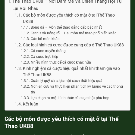
Thể Thao UK88 – Nơi Đam Mê Và Chiến Thắng Hội Tụ
Lại Với Nhau
Các bộ môn được yêu thích có mặt ở tại Thể Thao
UK88
Bóng đá – Môn thể thao đẳng cấp bậc nhất
Tennis và bóng rổ – Hai môn thể thao phổ biến khác
Các bộ môn khác
Các loại hình cá cược được cung cấp ở Thể Thao UK88
Cá cược truyền thống
Cá cược trực tiếp
Nhiều hình thức để cá cược khác nữa
Kinh nghiệm cá cược hiệu quả nhất khi tham gia vào
Thể Thao UK88
Quản lý quỹ cá cược một cách thật hiệu quả
Nghiên cứu và thực hiện phân tích kỹ lưỡng về các thông
tin
Lựa chọn ra một hình thức cá cược thật phù hợp
Kết luận
Các bộ môn được yêu thích có mặt ở tại Thể
Thao UK88