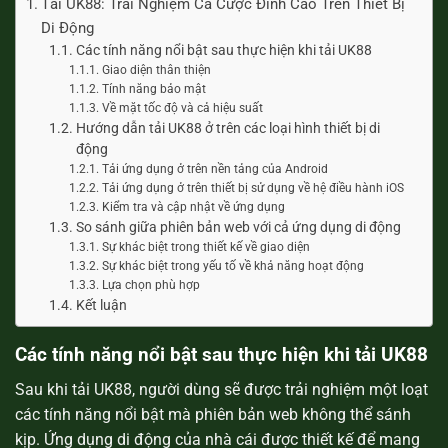
Tải UK88: Trải Nghiệm Cá Cược Đỉnh Cao Trên Thiết Bị
Di Động
Các tính năng nổi bật sau thực hiện khi tải UK88
Giao diện thân thiện
Tính năng bảo mật
Về mặt tốc độ và cả hiệu suất
Hướng dẫn tải UK88 ở trên các loại hình thiết bị di
động
Tải ứng dụng ở trên nền tảng của Android
Tải ứng dụng ở trên thiết bị sử dụng về hệ điều hành iOS
Kiểm tra và cập nhật về ứng dụng
So sánh giữa phiên bản web với cả ứng dụng di động
Sự khác biệt trong thiết kế về giao diện
Sự khác biệt trong yếu tố về khả năng hoạt động
Lựa chọn phù hợp
Kết luận
Các tính năng nổi bật sau thực hiện khi tải UK88
Sau khi tải UK88, người dùng sẽ được trải nghiệm một loạt
các tính năng nổi bật mà phiên bản web không thể sánh
kịp. Ứng dụng di động của nhà cái được thiết kế để mang