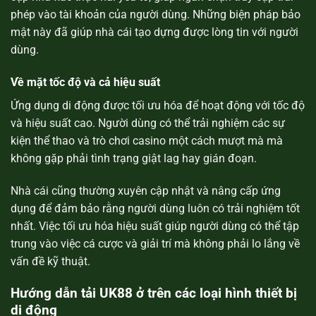
phép vào tài khoản của người dùng. Những biện pháp bảo
mật này đã giúp nhà cái tạo dựng được lòng tin với người
dùng.
Về mặt tốc độ và cả hiệu suất
Ứng dụng di động được tối ưu hóa để hoạt động với tốc độ
và hiệu suất cao. Người dùng có thể trải nghiệm các sự
kiện thể thao và trò chơi casino một cách mượt mà mà
không gặp phải tình trạng giật lag hay gián đoạn.
Nhà cái cũng thường xuyên cập nhật và nâng cấp ứng
dụng để đảm bảo rằng người dùng luôn có trải nghiệm tốt
nhất. Việc tối ưu hóa hiệu suất giúp người dùng có thể tập
trung vào việc cá cược và giải trí mà không phải lo lắng về
vấn đề kỹ thuật.
Hướng dẫn tải UK88 ở trên các loại hình thiết bị
di động