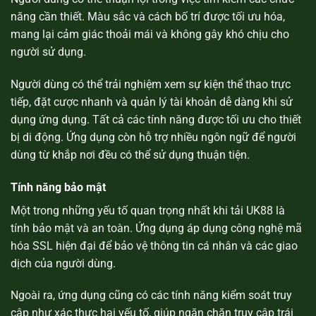
năng cần thiết. Màu sắc và cách bố trí được tối ưu hóa,
mang lại cảm giác thoải mái và không gây khó chịu cho
người sử dụng.
Người dùng có thể trải nghiệm xem sự kiện thể thao trực
tiếp, đặt cược nhanh và quản lý tài khoản dễ dàng khi sử
dụng ứng dụng. Tất cả các tính năng được tối ưu cho thiết
bị di động. Ứng dụng còn hỗ trợ nhiều ngôn ngữ để người
dùng từ khắp nơi đều có thể sử dụng thuận tiện.
Tính năng bảo mật
Một trong những yếu tố quan trọng nhất khi tải UK88 là
tính bảo mật và an toàn. Ứng dụng áp dụng công nghệ mã
hóa SSL hiện đại để bảo vệ thông tin cá nhân và các giao
dịch của người dùng.
Ngoài ra, ứng dụng cũng có các tính năng kiểm soát truy
cập như xác thực hai yếu tố, giúp ngăn chặn truy cập trái