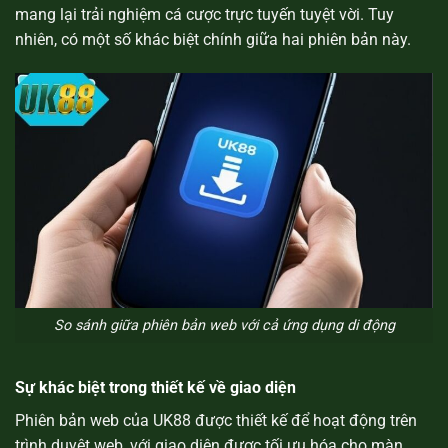
mang lại trải nghiệm cá cược trực tuyến tuyệt vời. Tuy
nhiên, có một số khác biệt chính giữa hai phiên bản này.
So sánh giữa phiên bản web với cả ứng dụng di động
Sự khác biệt trong thiết kế về giao diện
Phiên bản web của UK88 được thiết kế để hoạt động trên
trình duyệt web, với giao diện được tối ưu hóa cho màn