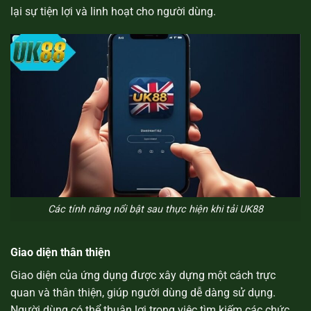
lại sự tiện lợi và linh hoạt cho người dùng.
Các tính năng nổi bật sau thực hiện khi tải UK88
Giao diện thân thiện
Giao diện của ứng dụng được xây dựng một cách trực
quan và thân thiện, giúp người dùng dễ dàng sử dụng.
Người dùng có thể thuận lợi trong việc tìm kiếm các chức