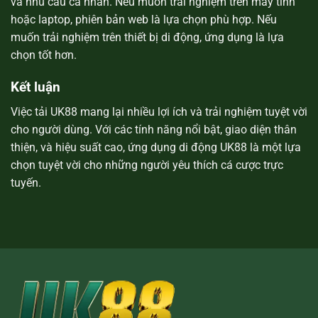
và nhu cầu cá nhân. Nếu muốn trải nghiệm trên máy tính
hoặc laptop, phiên bản web là lựa chọn phù hợp. Nếu
muốn trải nghiệm trên thiết bị di động, ứng dụng là lựa
chọn tốt hơn.
Kết luận
Việc tải UK88 mang lại nhiều lợi ích và trải nghiệm tuyệt vời
cho người dùng. Với các tính năng nổi bật, giao diện thân
thiện, và hiệu suất cao, ứng dụng di động UK88 là một lựa
chọn tuyệt vời cho những người yêu thích cá cược trực
tuyến.