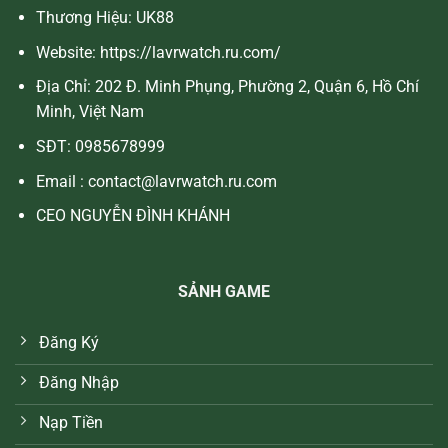
Thương Hiệu: UK88
Website:
https://lavrwatch.ru.com/
Địa Chỉ:
202 Đ. Minh Phụng, Phường 2, Quận 6, Hồ Chí
Minh, Việt Nam
SĐT:
0985678999
Email :
contact@lavrwatch.ru.com
CEO NGUYỄN ĐÌNH KHÁNH
SẢNH GAME
Đăng Ký
Đăng Nhập
Nạp Tiền