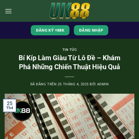
Chuyển
đến
nội
dung
ĐĂNG KÝ +88K
ĐĂNG NHẬP
TIN TỨC
Bí Kíp Làm Giàu Từ Lô Đề – Khám
Phá Những Chiến Thuật Hiệu Quả
ĐÃ ĐĂNG TRÊN
25 THÁNG 4, 2025
BỞI
ADMIN
25
Th4