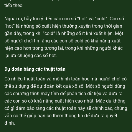
tiếp theo.
Ngoài ra, hãy lưu ý đến các con số “hot” và “cold”. Con số
“hot” là những số xuất hiện thường xuyên trong thời gian
gần đây, trong khi “cold” là những số ít khi xuất hiện. Một
số người chơi tin rằng các con số cold có khả năng xuất
hiện cao hơn trong tương lai, trong khi những người khác
lại ưa chuộng các số hot.
Dự đoán bằng các thuật toán
Có nhiều thuật toán và mô hình toán học mà người chơi có
thể sử dụng để dự đoán kết quả xổ số. Một số người dùng
các chương trình máy tính để phân tích dữ liệu và đưa ra
các con số có khả năng xuất hiện cao nhất. Mặc dù không
có gì đảm bảo rằng các thuật toán này sẽ chính xác, chúng
vẫn có thể giúp bạn có thêm thông tin để đưa ra quyết
định.