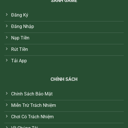
SẢNH GAME
Đăng Ký
Đăng Nhập
Nạp Tiền
Rút Tiền
Tải App
CHÍNH SÁCH
Chính Sách Bảo Mật
Miễn Trừ Trách Nhiệm
Chơi Có Trách Nhiệm