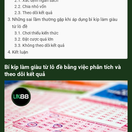
Xác định ngân sách
Chia nhỏ vốn
Theo dõi kết quả
Những sai lầm thường gặp khi áp dụng bí kíp làm giàu
từ lô đề
Chơi thiếu kiến thức
Đặt cược quá lớn
Không theo dõi kết quả
Kết luận
Bí kíp làm giàu từ lô đề bằng việc phân tích và
theo dõi kết quả