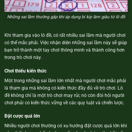
Những sai lầm thường gặp khi áp dụng bí kíp làm giàu từ lô đề
Khi tham gia vào lô đề, có rất nhiều sai lầm mà người chơi
có thể mắc phải. Việc nhận diện những sai lầm này sẽ giúp
bạn trở thành một tay chơi thông minh và thành công hơn
trong trò chơi này.
Chơi thiếu kiến thức
Một trong những sai lầm lớn nhất mà người chơi mắc phải
là tham gia mà không có kiến thức đầy đủ về trò chơi. Lô
đề không chỉ là một trò chơi may rủi; nó còn đòi hỏi người
chơi phải có kiến thức vững về các quy luật và chiến lược.
Đặt cược quá lớn
Nhiều người chơi thường có xu hướng đặt cược quá lớn khi