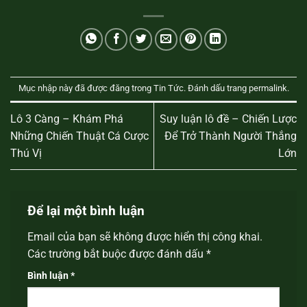
Mục nhập này đã được đăng trong
Tin Tức
. Đánh dấu trang
permalink
.
Lô 3 Càng – Khám Phá
Suy luận lô đề – Chiến Lược
Những Chiến Thuật Cá Cược
Để Trở Thành Người Thắng
Thú Vị
Lớn
Để lại một bình luận
Email của bạn sẽ không được hiển thị công khai.
Các trường bắt buộc được đánh dấu
*
Bình luận
*