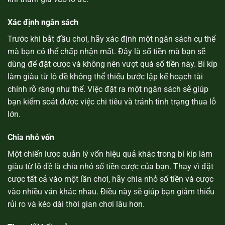
Xác định ngân sách
Trước khi bắt đầu chơi, hãy xác định một ngân sách cụ thể
mà bạn có thể chấp nhận mất. Đây là số tiền mà bạn sẽ
dùng để đặt cược và không nên vượt quá số tiền này. Bí kíp
làm giàu từ lô đề không thể thiếu bước lập kế hoạch tài
chính rõ ràng như thế. Việc đặt ra một ngân sách sẽ giúp
bạn kiểm soát được việc chi tiêu và tránh tình trạng thua lỗ
lớn.
Chia nhỏ vốn
Một chiến lược quản lý vốn hiệu quả khác trong bí kíp làm
giàu từ lô đề là chia nhỏ số tiền cược của bạn. Thay vì đặt
cược tất cả vào một lần chơi, hãy chia nhỏ số tiền và cược
vào nhiều ván khác nhau. Điều này sẽ giúp bạn giảm thiểu
rủi ro và kéo dài thời gian chơi lâu hơn.