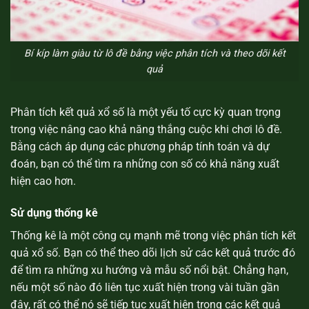
Bí kíp làm giàu từ lô đề bằng việc phân tích và theo dõi kết
quả
Phân tích kết quả xổ số là một yếu tố cực kỳ quan trọng
trong việc nâng cao khả năng thắng cuộc khi chơi lô đề.
Bằng cách áp dụng các phương pháp tính toán và dự
đoán, bạn có thể tìm ra những con số có khả năng xuất
hiện cao hơn.
Sử dụng thống kê
Thống kê là một công cụ mạnh mẽ trong việc phân tích kết
quả xổ số. Bạn có thể theo dõi lịch sử các kết quả trước đó
để tìm ra những xu hướng và mẫu số nổi bật. Chẳng hạn,
nếu một số nào đó liên tục xuất hiện trong vài tuần gần
đây, rất có thể nó sẽ tiếp tục xuất hiện trong các kết quả