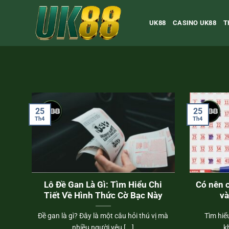
Chuyển
đến
UK88
CASINO UK88
T
nội
dung
25
25
Th4
Th4
Lô Đề Gan Là Gì: Tìm Hiểu Chi
Có nên c
Tiết Về Hình Thức Cờ Bạc Này
và
Đề gan là gì? Đây là một câu hỏi thú vị mà
Tìm hiểu
nhiều người yêu [...]
k