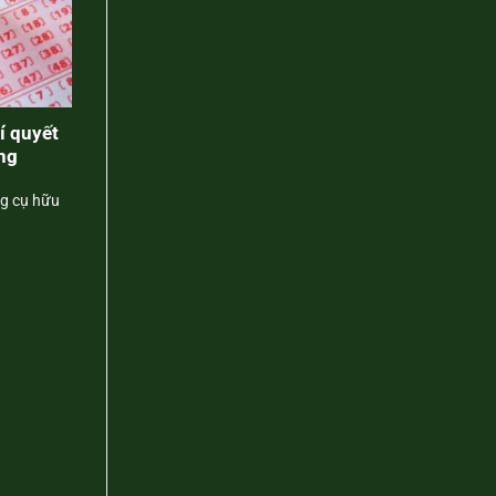
í quyết
ắng
ng cụ hữu