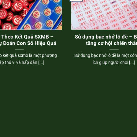
ô Theo Kết Quả SXMB –
Sử dụng bạc nhớ lô đề – B
ự Đoán Con Số Hiệu Quả
tăng cơ hội chiến th
eo kết quả sxmb là một phương
Sử dụng bạc nhớ lô đề là một cô
p thú vị và hấp dẫn [...]
ích giúp người chơi [...]