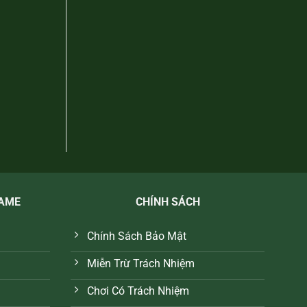
AME
CHÍNH SÁCH
Chính Sách Bảo Mật
Miễn Trừ Trách Nhiệm
Chơi Có Trách Nhiệm