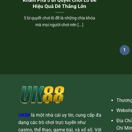
Khám Phá 5 Bí Quyết Chơi Lô Đề
Hiệu Quả Dễ Thắng Lớn
5 bí quyết chơi lô đề là những chìa khóa
mà mọi người chơi nên [...]
1
Thương
Websit
UK88
là một nhà cái uy tín, cung cấp đa
Địa Chỉ
dạng các trò chơi trực tuyến như
Chí Min
casino, thể thao, game bài, và xổ số. Với