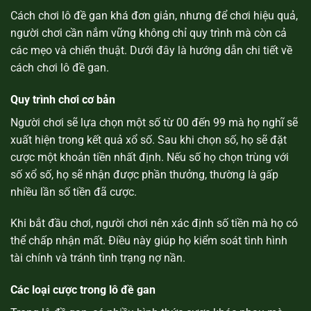
Cách chơi lô đề gan khá đơn giản, nhưng để chơi hiệu quả,
người chơi cần nắm vững không chỉ quy trình mà còn cả
các mẹo và chiến thuật. Dưới đây là hướng dẫn chi tiết về
cách chơi lô đề gan.
Quy trình chơi cơ bản
Người chơi sẽ lựa chọn một số từ 00 đến 99 mà họ nghĩ sẽ
xuất hiện trong kết quả xổ số. Sau khi chọn số, họ sẽ đặt
cược một khoản tiền nhất định. Nếu số họ chọn trùng với
số xổ số, họ sẽ nhận được phần thưởng, thường là gấp
nhiều lần số tiền đã cược.
Khi bắt đầu chơi, người chơi nên xác định số tiền mà họ có
thể chấp nhận mất. Điều này giúp họ kiểm soát tình hình
tài chính và tránh tình trạng nợ nần.
Các loại cược trong lô đề gan