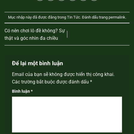
Mục nhập này đã được đăng trong
Tin Tức
. Đánh dấu trang
permalink
.
Có nên chơi lô đề không? Sự
thật và góc nhìn đa chiều
Để lại một bình luận
Email của bạn sẽ không được hiển thị công khai.
Các trường bắt buộc được đánh dấu
*
Bình luận
*