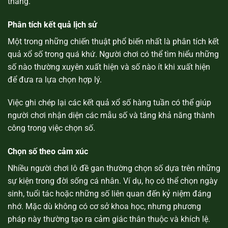
thắng.
Phân tích kết quả lịch sử
Một trong những chiến thuật phổ biến nhất là phân tích kết
quả xổ số trong quá khứ. Người chơi có thể tìm hiểu những
số nào thường xuyên xuất hiện và số nào ít khi xuất hiện
để đưa ra lựa chọn hợp lý.
Việc ghi chép lại các kết quả xổ số hàng tuần có thể giúp
người chơi nhận diện các mẫu số và tăng khả năng thành
công trong việc chọn số.
Chọn số theo cảm xúc
Nhiều người chơi lô đề gan thường chọn số dựa trên những
sự kiện trong đời sống cá nhân. Ví dụ, họ có thể chọn ngày
sinh, tuổi tác hoặc những số liên quan đến kỷ niệm đáng
nhớ. Mặc dù không có cơ sở khoa học, nhưng phương
pháp này thường tạo ra cảm giác thân thuộc và khích lệ.