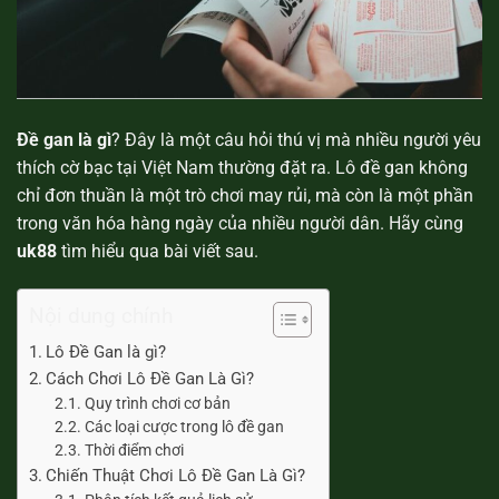
Đề gan là gì
? Đây là một câu hỏi thú vị mà nhiều người yêu
thích cờ bạc tại Việt Nam thường đặt ra. Lô đề gan không
chỉ đơn thuần là một trò chơi may rủi, mà còn là một phần
trong văn hóa hàng ngày của nhiều người dân. Hãy cùng
uk88
tìm hiểu qua bài viết sau.
Nội dung chính
Lô Đề Gan là gì?
Cách Chơi Lô Đề Gan Là Gì?
Quy trình chơi cơ bản
Các loại cược trong lô đề gan
Thời điểm chơi
Chiến Thuật Chơi Lô Đề Gan Là Gì?