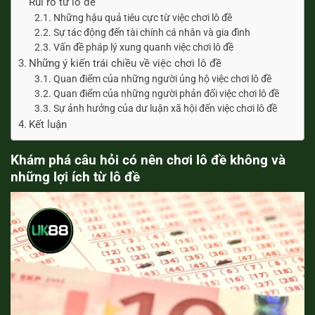
Rủi ro từ lô đề
Những hậu quả tiêu cực từ việc chơi lô đề
Sự tác động đến tài chính cá nhân và gia đình
Vấn đề pháp lý xung quanh việc chơi lô đề
Những ý kiến trái chiều về việc chơi lô đề
Quan điểm của những người ủng hộ việc chơi lô đề
Quan điểm của những người phản đối việc chơi lô đề
Sự ảnh hưởng của dư luận xã hội đến việc chơi lô đề
Kết luận
Khám phá câu hỏi có nên chơi lô đề không và
những lợi ích từ lô đề