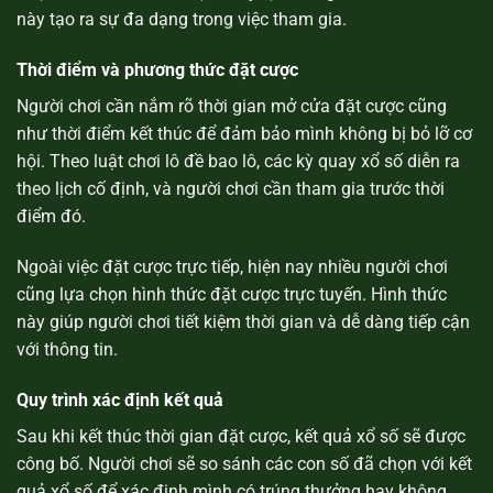
này tạo ra sự đa dạng trong việc tham gia.
Thời điểm và phương thức đặt cược
Người chơi cần nắm rõ thời gian mở cửa đặt cược cũng
như thời điểm kết thúc để đảm bảo mình không bị bỏ lỡ cơ
hội. Theo luật chơi lô đề bao lô, các kỳ quay xổ số diễn ra
theo lịch cố định, và người chơi cần tham gia trước thời
điểm đó.
Ngoài việc đặt cược trực tiếp, hiện nay nhiều người chơi
cũng lựa chọn hình thức đặt cược trực tuyến. Hình thức
này giúp người chơi tiết kiệm thời gian và dễ dàng tiếp cận
với thông tin.
Quy trình xác định kết quả
Sau khi kết thúc thời gian đặt cược, kết quả xổ số sẽ được
công bố. Người chơi sẽ so sánh các con số đã chọn với kết
quả xổ số để xác định mình có trúng thưởng hay không