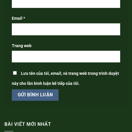
Email
*
Trang web
Lưu tên của tôi, email, và trang web trong trình duyệt
này cho lần bình luận kế tiếp của tôi.
BÀI VIẾT MỚI NHẤT