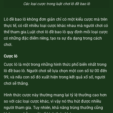
Các loại cược trong luật chơi lô đề bao lô
Lô đề bao lô không đơn giản chỉ có một kiểu cược mà trên
thực tế, có rất nhiều loại cược khác nhau mà người chơi có
thể tham gia.Luật chơi lô đề bao lô quy định mỗi loại cược
có những đặc điểm riêng, tạo ra sự đa dạng trong cách
chơi.
Cược lô
Cược lô là một trong những hình thức phổ biến nhất trong
lô đề bao lô. Người chơi sẽ lựa chọn một con số từ 00 đến
99, và nếu con số đó xuất hiện trong kết quả xổ số, người
chơi sẽ thắng.
Hình thức cược này thường mang lại tỷ lệ thưởng cao hơn
so với các loại cược khác, vì vậy nó thu hút được nhiều
người tham gia. Tuy nhiên, khả năng trúng thưởng cũng